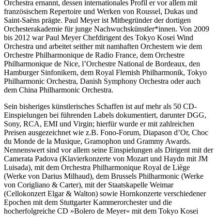
Orchestra ernannt, dessen internationales Profil er vor allem mit
französischem Repertoire und Werken von Roussel, Dukas und
Saint-Saëns prägte. Paul Meyer ist Mitbegründer der dortigen
Orchesterakademie für junge Nachwuchskünstler*innen. Von 2009
bis 2012 war Paul Meyer Chefdirigent des Tokyo Kosei Wind
Orchestra und arbeitet seither mit namhaften Orchestern wie dem
Orchestre Philharmonique de Radio France, dem Orchestre
Philharmonique de Nice, l’Orchestre National de Bordeaux, den
Hamburger Sinfonikern, dem Royal Flemish Philharmonik, Tokyo
Philharmonic Orchestra, Danish Symphony Orchestra oder auch
dem China Philharmonic Orchestra.
Sein bisheriges künstlerisches Schaffen ist auf mehr als 50 CD-
Einspielungen bei führenden Labels dokumentiert, darunter DGG,
Sony, RCA, EMI und Virgin; hierfür wurde er mit zahlreichen
Preisen ausgezeichnet wie z.B. Fono-Forum, Diapason d’Or, Choc
du Monde de la Musique, Gramophon und Grammy Awards.
Nennenswert sind vor allem seine Einspielungen als Dirigent mit der
Camerata Padova (Klavierkonzerte von Mozart und Haydn mit JM
Luisada), mit dem Orchestra Philharmonique Royal de Liège
(Werke von Darius Milhaud), dem Brussels Philharmonic (Werke
von Corigliano & Carter), mit der Staatskapelle Weimar
(Cellokonzert Elgar & Walton) sowie Hornkonzerte verschiedener
Epochen mit dem Stuttgarter Kammerorchester und die
hocherfolgreiche CD »Bolero de Meyer« mit dem Tokyo Kosei