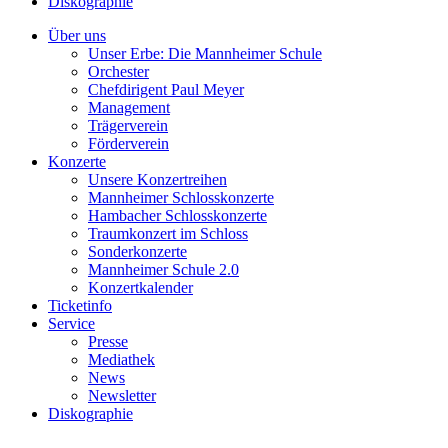
Diskographie
Über uns
Unser Erbe: Die Mannheimer Schule
Orchester
Chefdirigent Paul Meyer
Management
Trägerverein
Förderverein
Konzerte
Unsere Konzertreihen
Mannheimer Schlosskonzerte
Hambacher Schlosskonzerte
Traumkonzert im Schloss
Sonderkonzerte
Mannheimer Schule 2.0
Konzertkalender
Ticketinfo
Service
Presse
Mediathek
News
Newsletter
Diskographie