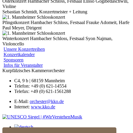
Osterkonzert
Hambacher Schloss, Festsaal
Elisso Gogibedaschwili,
Violine
Sebastian Schmidt, Konzertmeister + Leitung
Pfingstkonzert
Hambacher Schloss, Festsaal
Frauke Adomeit, Harfe
Paul Meyer, Dirigent
Winterkonzert
Hambacher Schloss, Festsaal
Syon Najman,
Violoncello
Unsere Konzertreihen
Konzertkalender
Sponsoren
Infos für Veranstalter
Kurpfälzisches Kammerorchester
C4, 9 b | 68159 Mannheim
Telefon: +49 (0) 621-14554
Telefax: +49 (0) 621-1561288
E-Mail:
orchester@kko.de
Internet:
www.kko.de