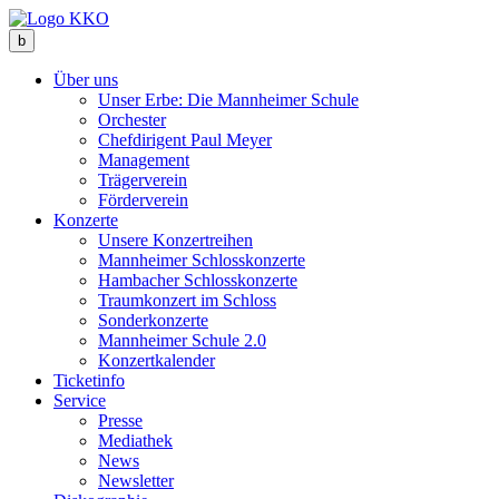
b
Über uns
Unser Erbe: Die Mannheimer Schule
Orchester
Chefdirigent Paul Meyer
Management
Trägerverein
Förderverein
Konzerte
Unsere Konzertreihen
Mannheimer Schlosskonzerte
Hambacher Schlosskonzerte
Traumkonzert im Schloss
Sonderkonzerte
Mannheimer Schule 2.0
Konzertkalender
Ticketinfo
Service
Presse
Mediathek
News
Newsletter