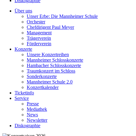
Diskographie
Über uns
Unser Erbe: Die Mannheimer Schule
Orchester
Chefdirigent Paul Meyer
Management
Trägerverein
Förderverein
Konzerte
Unsere Konzertreihen
Mannheimer Schlosskonzerte
Hambacher Schlosskonzerte
Traumkonzert im Schloss
Sonderkonzerte
Mannheimer Schule 2.0
Konzertkalender
Ticketinfo
Service
Presse
Mediathek
News
Newsletter
Diskographie